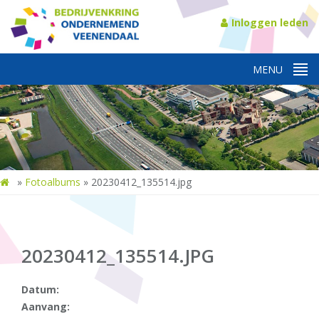
Inloggen leden
»
Fotoalbums
»
20230412_135514.jpg
20230412_135514.JPG
Datum:
Aanvang: