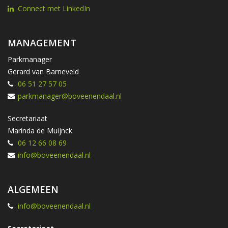
Connect met LinkedIn
MANAGEMENT
Parkmanager
Gerard van Barneveld
06 51 27 57 05
parkmanager@boveenendaal.nl
Secretariaat
Marinda de Muijnck
06 12 66 08 69
info@boveenendaal.nl
ALGEMEEN
info@boveenendaal.nl