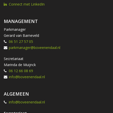
Connect met LinkedIn
MANAGEMENT
Parkmanager
Gerard van Barneveld
06 51 27 57 05
parkmanager@boveenendaal.nl
Secretariaat
Marinda de Muijnck
06 12 66 08 69
info@boveenendaal.nl
ALGEMEEN
info@boveenendaal.nl