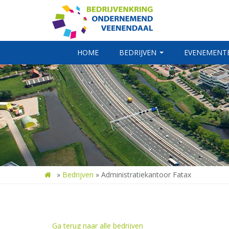
HOME
BEDRIJVEN
EVENEMENT
»
Bedrijven
»
Administratiekantoor Fatax
Ga terug naar alle bedrijven