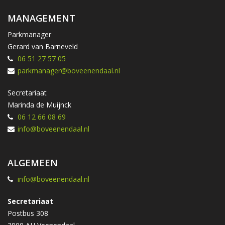
MANAGEMENT
Parkmanager
Gerard van Barneveld
06 51 27 57 05
parkmanager@boveenendaal.nl
Secretariaat
Marinda de Muijnck
06 12 66 08 69
info@boveenendaal.nl
ALGEMEEN
info@boveenendaal.nl
Secretariaat
Postbus 308