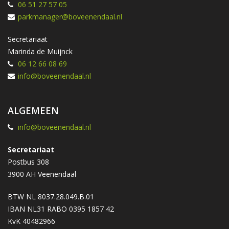
06 51 27 57 05
parkmanager@boveenendaal.nl
Secretariaat
Marinda de Muijnck
06 12 66 08 69
info@boveenendaal.nl
ALGEMEEN
info@boveenendaal.nl
Secretariaat
Postbus 308
3900 AH Veenendaal
BTW NL 8037.28.049.B.01
IBAN NL31 RABO 0395 1857 42
KvK 40482966