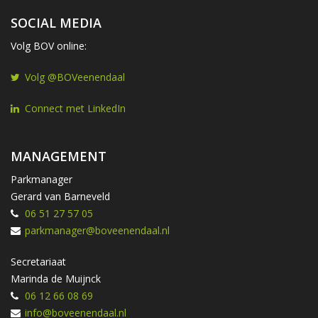
SOCIAL MEDIA
Volg BOV online:
Volg @BOVeenendaal
Connect met LinkedIn
MANAGEMENT
Parkmanager
Gerard van Barneveld
06 51 27 57 05
parkmanager@boveenendaal.nl
Secretariaat
Marinda de Muijnck
06 12 66 08 69
info@boveenendaal.nl