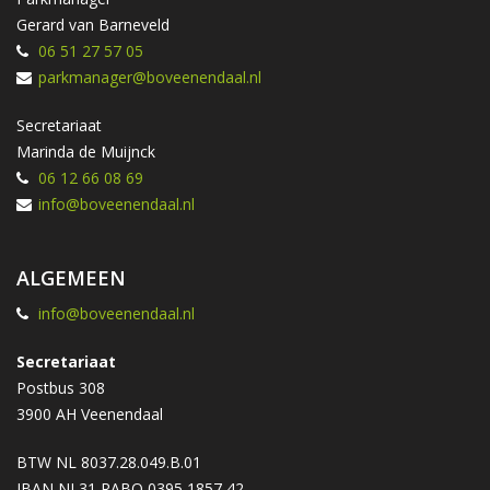
Gerard van Barneveld
06 51 27 57 05
parkmanager@boveenendaal.nl
Secretariaat
Marinda de Muijnck
06 12 66 08 69
info@boveenendaal.nl
ALGEMEEN
info@boveenendaal.nl
Secretariaat
Postbus 308
3900 AH Veenendaal
BTW NL 8037.28.049.B.01
IBAN NL31 RABO 0395 1857 42