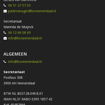
06 51 27 57 05
parkmanager@boveenendaal.nl
Secretariaat
Marinda de Muijnck
06 12 66 08 69
info@boveenendaal.nl
ALGEMEEN
info@boveenendaal.nl
Secretariaat
Postbus 308
3900 AH Veenendaal
BTW NL 8037.28.049.B.01
IBAN NL31 RABO 0395 1857 42
KvK 40482966