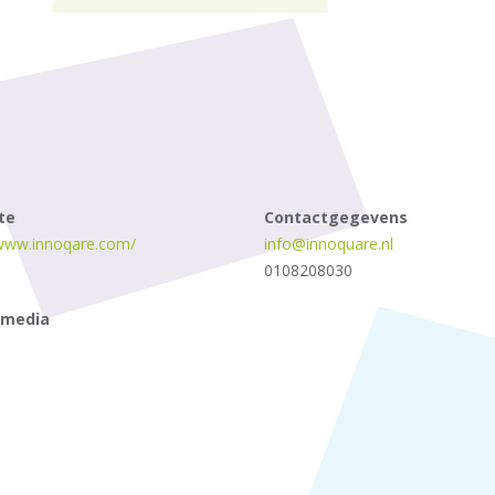
te
Contactgegevens
/www.innoqare.com/
info@innoquare.nl
0108208030
 media