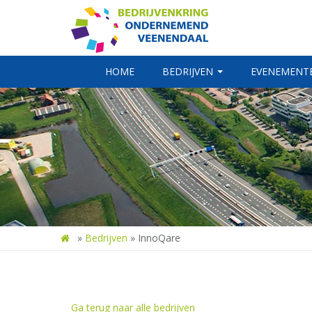
HOME
BEDRIJVEN
EVENEMENT
»
Bedrijven
»
InnoQare
Ga terug naar alle bedrijven