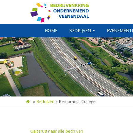
HOME
BEDRIJVEN
EVENEMENT
»
Bedrijven
»
Rembrandt College
Ga terug naar alle bedrijven