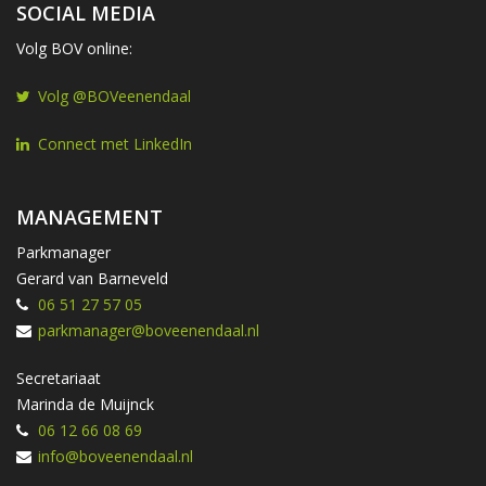
SOCIAL MEDIA
Volg BOV online:
Volg @BOVeenendaal
Connect met LinkedIn
MANAGEMENT
Parkmanager
Gerard van Barneveld
06 51 27 57 05
parkmanager@boveenendaal.nl
Secretariaat
Marinda de Muijnck
06 12 66 08 69
info@boveenendaal.nl