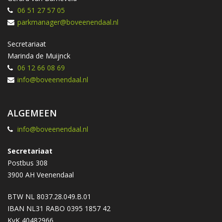
06 51 27 57 05
parkmanager@boveenendaal.nl
Secretariaat
Marinda de Muijnck
06 12 66 08 69
info@boveenendaal.nl
ALGEMEEN
info@boveenendaal.nl
Secretariaat
Postbus 308
3900 AH Veenendaal
BTW NL 8037.28.049.B.01
IBAN NL31 RABO 0395 1857 42
KvK 40482966