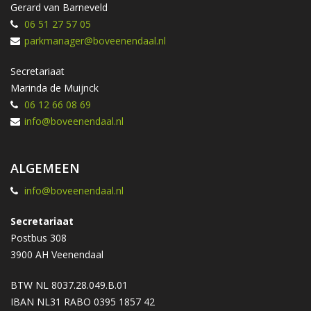
Gerard van Barneveld
06 51 27 57 05
parkmanager@boveenendaal.nl
Secretariaat
Marinda de Muijnck
06 12 66 08 69
info@boveenendaal.nl
ALGEMEEN
info@boveenendaal.nl
Secretariaat
Postbus 308
3900 AH Veenendaal
BTW NL 8037.28.049.B.01
IBAN NL31 RABO 0395 1857 42