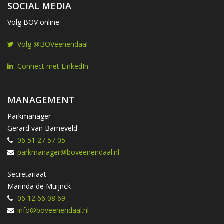
SOCIAL MEDIA
Volg BOV online:
Volg @BOVeenendaal
Connect met LinkedIn
MANAGEMENT
Parkmanager
Gerard van Barneveld
06 51 27 57 05
parkmanager@boveenendaal.nl
Secretariaat
Marinda de Muijnck
06 12 66 08 69
info@boveenendaal.nl