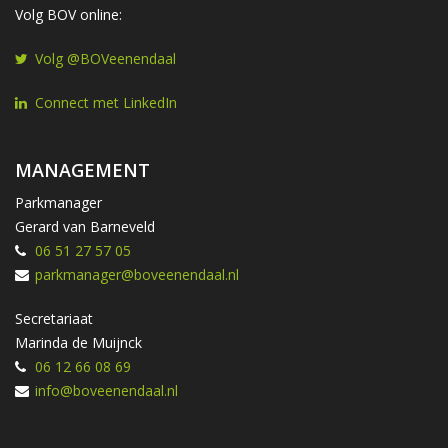
Volg BOV online:
Volg @BOVeenendaal
Connect met LinkedIn
MANAGEMENT
Parkmanager
Gerard van Barneveld
06 51 27 57 05
parkmanager@boveenendaal.nl
Secretariaat
Marinda de Muijnck
06 12 66 08 69
info@boveenendaal.nl