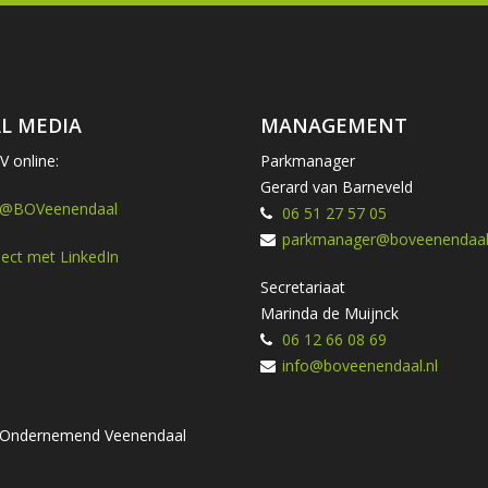
L MEDIA
MANAGEMENT
 online:
Parkmanager
Gerard van Barneveld
 @BOVeenendaal
06 51 27 57 05
parkmanager@boveenendaal.
ect met LinkedIn
Secretariaat
Marinda de Muijnck
06 12 66 08 69
info@boveenendaal.nl
ng Ondernemend Veenendaal