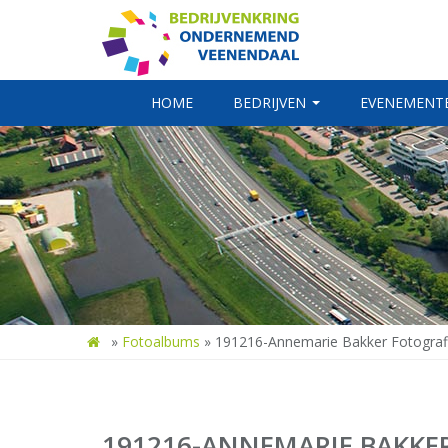
HOME
BEDRIJVEN
EVENEMENT
»
Fotoalbums
»
191216-Annemarie Bakker Fotografi
191216-ANNEMARIE BAKKER