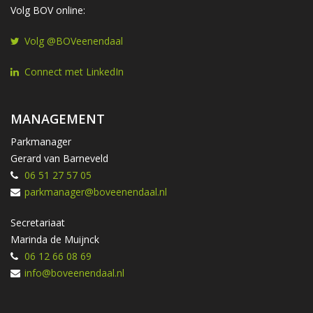
Volg BOV online:
Volg @BOVeenendaal
Connect met LinkedIn
MANAGEMENT
Parkmanager
Gerard van Barneveld
06 51 27 57 05
parkmanager@boveenendaal.nl
Secretariaat
Marinda de Muijnck
06 12 66 08 69
info@boveenendaal.nl