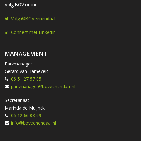
Volg BOV online:
Volg @BOVeenendaal
Connect met LinkedIn
MANAGEMENT
Parkmanager
Gerard van Barneveld
06 51 27 57 05
parkmanager@boveenendaal.nl
Secretariaat
Marinda de Muijnck
06 12 66 08 69
info@boveenendaal.nl