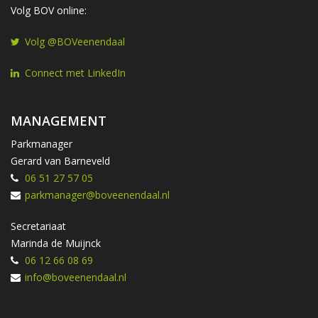
Volg BOV online:
Volg @BOVeenendaal
Connect met LinkedIn
MANAGEMENT
Parkmanager
Gerard van Barneveld
06 51 27 57 05
parkmanager@boveenendaal.nl
Secretariaat
Marinda de Muijnck
06 12 66 08 69
info@boveenendaal.nl