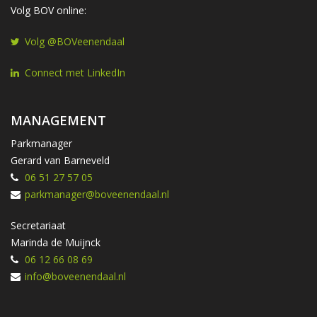
Volg BOV online:
Volg @BOVeenendaal
Connect met LinkedIn
MANAGEMENT
Parkmanager
Gerard van Barneveld
06 51 27 57 05
parkmanager@boveenendaal.nl
Secretariaat
Marinda de Muijnck
06 12 66 08 69
info@boveenendaal.nl