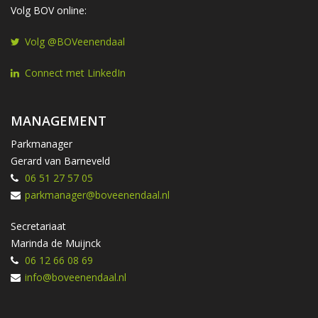
Volg BOV online:
Volg @BOVeenendaal
Connect met LinkedIn
MANAGEMENT
Parkmanager
Gerard van Barneveld
06 51 27 57 05
parkmanager@boveenendaal.nl
Secretariaat
Marinda de Muijnck
06 12 66 08 69
info@boveenendaal.nl