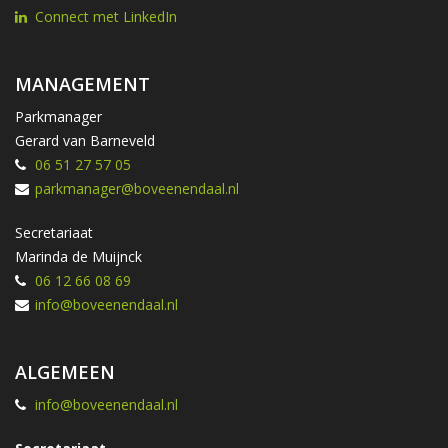
Connect met LinkedIn
MANAGEMENT
Parkmanager
Gerard van Barneveld
06 51 27 57 05
parkmanager@boveenendaal.nl
Secretariaat
Marinda de Muijnck
06 12 66 08 69
info@boveenendaal.nl
ALGEMEEN
info@boveenendaal.nl