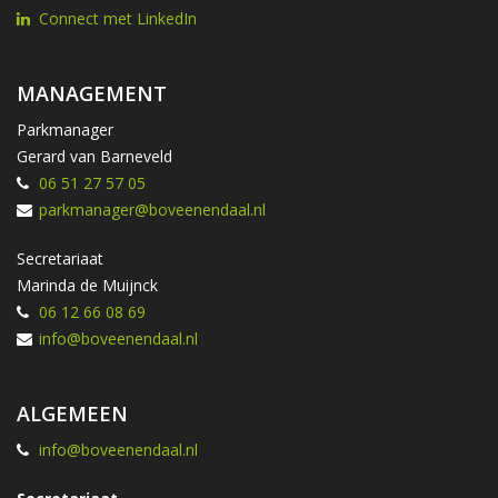
Connect met LinkedIn
MANAGEMENT
Parkmanager
Gerard van Barneveld
06 51 27 57 05
parkmanager@boveenendaal.nl
Secretariaat
Marinda de Muijnck
06 12 66 08 69
info@boveenendaal.nl
ALGEMEEN
info@boveenendaal.nl