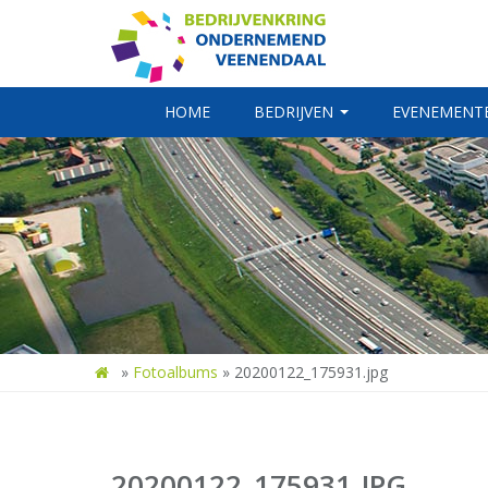
HOME
BEDRIJVEN
EVENEMENT
»
Fotoalbums
»
20200122_175931.jpg
20200122_175931.JPG