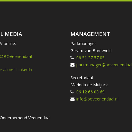
L MEDIA
MANAGEMENT
 online:
Parkmanager
Gerard van Barneveld
 @BOVeenendaal
06 51 27 57 05
parkmanager@boveenendaal.
ect met LinkedIn
Secretariaat
Marinda de Muijnck
06 12 66 08 69
info@boveenendaal.nl
ng Ondernemend Veenendaal