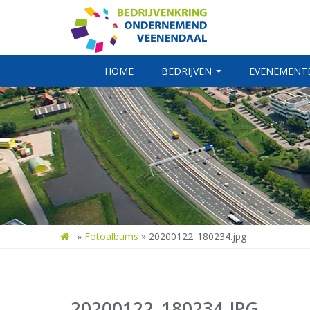
HOME
BEDRIJVEN
EVENEMENT
»
Fotoalbums
»
20200122_180234.jpg
20200122_180234.JPG