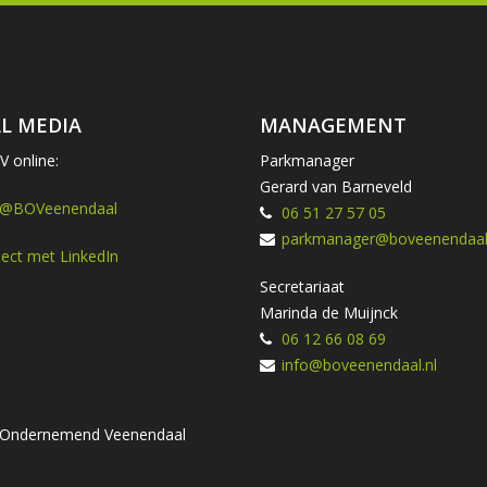
L MEDIA
MANAGEMENT
 online:
Parkmanager
Gerard van Barneveld
 @BOVeenendaal
06 51 27 57 05
parkmanager@boveenendaal.
ect met LinkedIn
Secretariaat
Marinda de Muijnck
06 12 66 08 69
info@boveenendaal.nl
ng Ondernemend Veenendaal