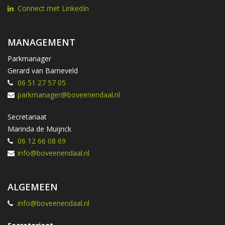
Connect met LinkedIn
MANAGEMENT
Parkmanager
Gerard van Barneveld
06 51 27 57 05
parkmanager@boveenendaal.nl
Secretariaat
Marinda de Muijnck
06 12 66 08 69
info@boveenendaal.nl
ALGEMEEN
info@boveenendaal.nl