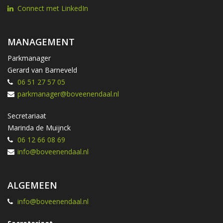
Connect met LinkedIn
MANAGEMENT
Parkmanager
Gerard van Barneveld
06 51 27 57 05
parkmanager@boveenendaal.nl
Secretariaat
Marinda de Muijnck
06 12 66 08 69
info@boveenendaal.nl
ALGEMEEN
info@boveenendaal.nl