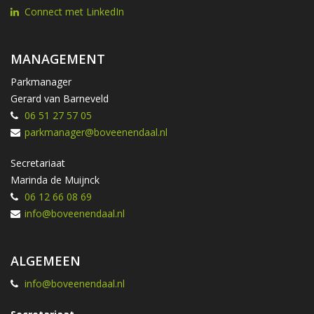
Connect met LinkedIn
MANAGEMENT
Parkmanager
Gerard van Barneveld
06 51 27 57 05
parkmanager@boveenendaal.nl
Secretariaat
Marinda de Muijnck
06 12 66 08 69
info@boveenendaal.nl
ALGEMEEN
info@boveenendaal.nl