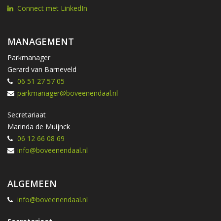
Connect met LinkedIn
MANAGEMENT
Parkmanager
Gerard van Barneveld
06 51 27 57 05
parkmanager@boveenendaal.nl
Secretariaat
Marinda de Muijnck
06 12 66 08 69
info@boveenendaal.nl
ALGEMEEN
info@boveenendaal.nl