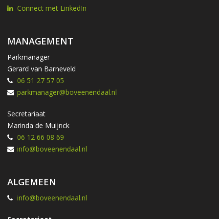
Connect met LinkedIn
MANAGEMENT
Parkmanager
Gerard van Barneveld
06 51 27 57 05
parkmanager@boveenendaal.nl
Secretariaat
Marinda de Muijnck
06 12 66 08 69
info@boveenendaal.nl
ALGEMEEN
info@boveenendaal.nl