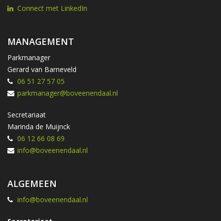
Connect met LinkedIn
MANAGEMENT
Parkmanager
Gerard van Barneveld
06 51 27 57 05
parkmanager@boveenendaal.nl
Secretariaat
Marinda de Muijnck
06 12 66 08 69
info@boveenendaal.nl
ALGEMEEN
info@boveenendaal.nl