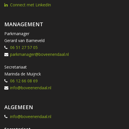
Connect met LinkedIn
MANAGEMENT
Parkmanager
Gerard van Barneveld
06 51 27 57 05
parkmanager@boveenendaal.nl
Secretariaat
Marinda de Muijnck
06 12 66 08 69
info@boveenendaal.nl
ALGEMEEN
info@boveenendaal.nl