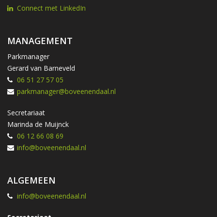
Connect met LinkedIn
MANAGEMENT
Parkmanager
Gerard van Barneveld
06 51 27 57 05
parkmanager@boveenendaal.nl
Secretariaat
Marinda de Muijnck
06 12 66 08 69
info@boveenendaal.nl
ALGEMEEN
info@boveenendaal.nl