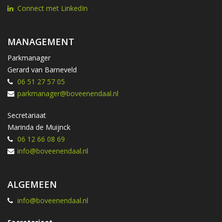
Connect met LinkedIn
MANAGEMENT
Parkmanager
Gerard van Barneveld
06 51 27 57 05
parkmanager@boveenendaal.nl
Secretariaat
Marinda de Muijnck
06 12 66 08 69
info@boveenendaal.nl
ALGEMEEN
info@boveenendaal.nl