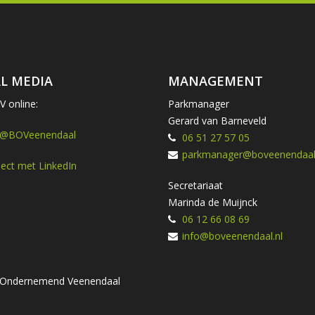
L MEDIA
MANAGEMENT
 online:
Parkmanager
Gerard van Barneveld
 @BOVeenendaal
06 51 27 57 05
parkmanager@boveenendaal.
ect met LinkedIn
Secretariaat
Marinda de Muijnck
06 12 66 08 69
info@boveenendaal.nl
ng Ondernemend Veenendaal