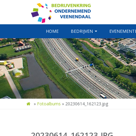
HOME
BEDRIJVEN
EVENEMENT
»
Fotoalbums
»
20230614_162123.jpg
20230614_162123.JPG