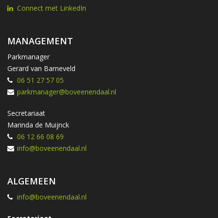
Connect met LinkedIn
MANAGEMENT
Parkmanager
Gerard van Barneveld
06 51 27 57 05
parkmanager@boveenendaal.nl
Secretariaat
Marinda de Muijnck
06 12 66 08 69
info@boveenendaal.nl
ALGEMEEN
info@boveenendaal.nl