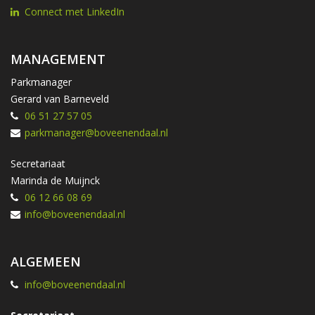
Connect met LinkedIn
MANAGEMENT
Parkmanager
Gerard van Barneveld
06 51 27 57 05
parkmanager@boveenendaal.nl
Secretariaat
Marinda de Muijnck
06 12 66 08 69
info@boveenendaal.nl
ALGEMEEN
info@boveenendaal.nl