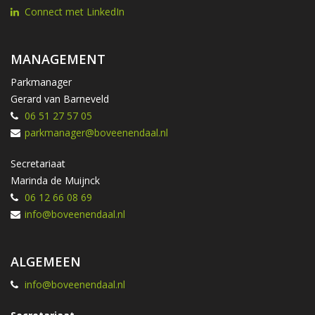
Connect met LinkedIn
MANAGEMENT
Parkmanager
Gerard van Barneveld
06 51 27 57 05
parkmanager@boveenendaal.nl
Secretariaat
Marinda de Muijnck
06 12 66 08 69
info@boveenendaal.nl
ALGEMEEN
info@boveenendaal.nl