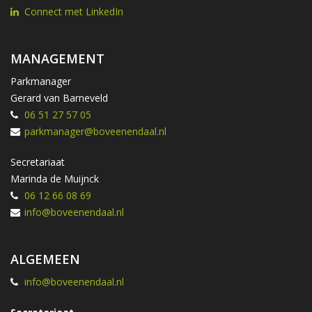
Connect met LinkedIn
MANAGEMENT
Parkmanager
Gerard van Barneveld
06 51 27 57 05
parkmanager@boveenendaal.nl
Secretariaat
Marinda de Muijnck
06 12 66 08 69
info@boveenendaal.nl
ALGEMEEN
info@boveenendaal.nl