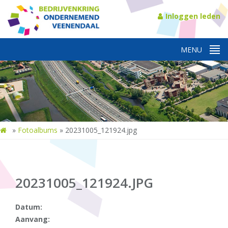
Inloggen leden
»
Fotoalbums
»
20231005_121924.jpg
20231005_121924.JPG
Datum:
Aanvang: