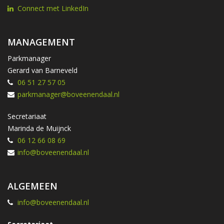
Connect met LinkedIn
MANAGEMENT
Parkmanager
Gerard van Barneveld
06 51 27 57 05
parkmanager@boveenendaal.nl
Secretariaat
Marinda de Muijnck
06 12 66 08 69
info@boveenendaal.nl
ALGEMEEN
info@boveenendaal.nl