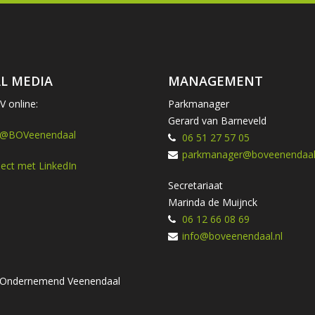
L MEDIA
MANAGEMENT
 online:
Parkmanager
Gerard van Barneveld
 @BOVeenendaal
06 51 27 57 05
parkmanager@boveenendaal.
ect met LinkedIn
Secretariaat
Marinda de Muijnck
06 12 66 08 69
info@boveenendaal.nl
ng Ondernemend Veenendaal