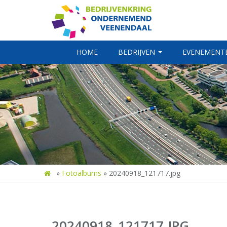
HOME
BEDRIJVEN
EVENEMENT
»
Fotoalbums
»
20240918_121717.jpg
20240918_121717.JPG