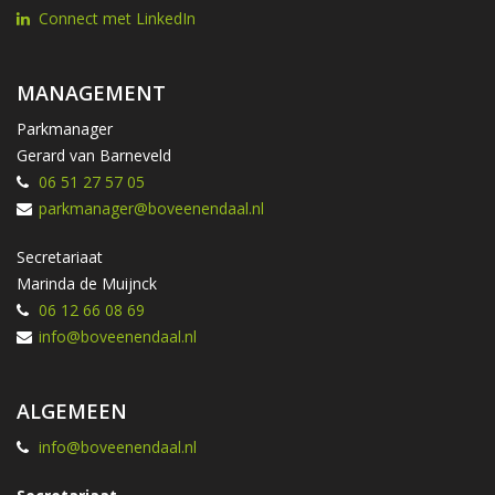
Connect met LinkedIn
MANAGEMENT
Parkmanager
Gerard van Barneveld
06 51 27 57 05
parkmanager@boveenendaal.nl
Secretariaat
Marinda de Muijnck
06 12 66 08 69
info@boveenendaal.nl
ALGEMEEN
info@boveenendaal.nl