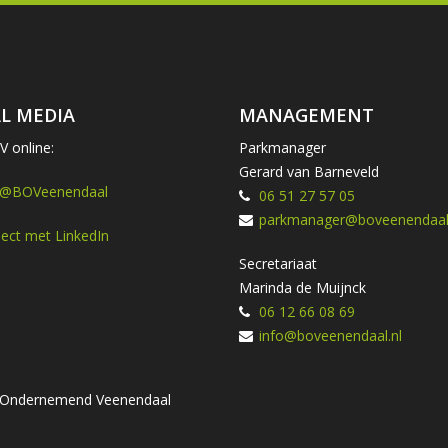
L MEDIA
MANAGEMENT
 online:
Parkmanager
Gerard van Barneveld
 @BOVeenendaal
06 51 27 57 05
parkmanager@boveenendaal.
ect met LinkedIn
Secretariaat
Marinda de Muijnck
06 12 66 08 69
info@boveenendaal.nl
ng Ondernemend Veenendaal