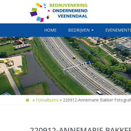
HOME
BEDRIJVEN
EVENEMENT
»
Fotoalbums
»
220912-Annemarie Bakker Fotografi
220912-ANNEMARIE BAKKER