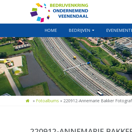
HOME
BEDRIJVEN
EVENEMENT
»
Fotoalbums
»
220912-Annemarie Bakker Fotografi
220912-ANNEMARIE BAKKER