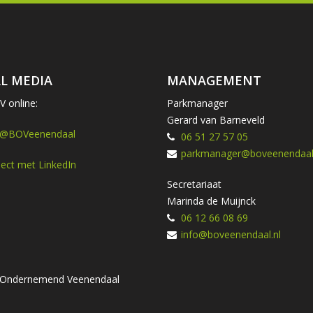
L MEDIA
MANAGEMENT
 online:
Parkmanager
Gerard van Barneveld
 @BOVeenendaal
06 51 27 57 05
parkmanager@boveenendaal.
ect met LinkedIn
Secretariaat
Marinda de Muijnck
06 12 66 08 69
info@boveenendaal.nl
ng Ondernemend Veenendaal