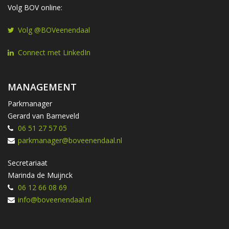
Volg BOV online:
Volg @BOVeenendaal
Connect met LinkedIn
MANAGEMENT
Parkmanager
Gerard van Barneveld
06 51 27 57 05
parkmanager@boveenendaal.nl
Secretariaat
Marinda de Muijnck
06 12 66 08 69
info@boveenendaal.nl