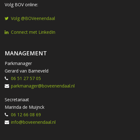
Volg BOV online:
Volg @BOVeenendaal
Connect met LinkedIn
MANAGEMENT
Parkmanager
Gerard van Barneveld
06 51 27 57 05
parkmanager@boveenendaal.nl
Secretariaat
Marinda de Muijnck
06 12 66 08 69
info@boveenendaal.nl