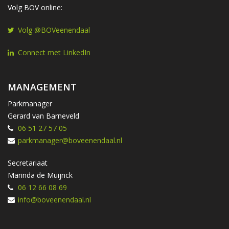
Volg BOV online:
Volg @BOVeenendaal
Connect met LinkedIn
MANAGEMENT
Parkmanager
Gerard van Barneveld
06 51 27 57 05
parkmanager@boveenendaal.nl
Secretariaat
Marinda de Muijnck
06 12 66 08 69
info@boveenendaal.nl