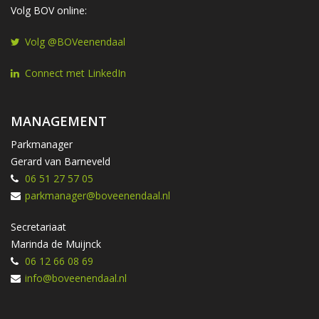
Volg BOV online:
Volg @BOVeenendaal
Connect met LinkedIn
MANAGEMENT
Parkmanager
Gerard van Barneveld
06 51 27 57 05
parkmanager@boveenendaal.nl
Secretariaat
Marinda de Muijnck
06 12 66 08 69
info@boveenendaal.nl