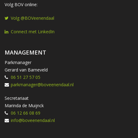
Volg BOV online:
Volg @BOVeenendaal
Connect met LinkedIn
MANAGEMENT
Parkmanager
Gerard van Barneveld
06 51 27 57 05
parkmanager@boveenendaal.nl
Secretariaat
Marinda de Muijnck
06 12 66 08 69
info@boveenendaal.nl