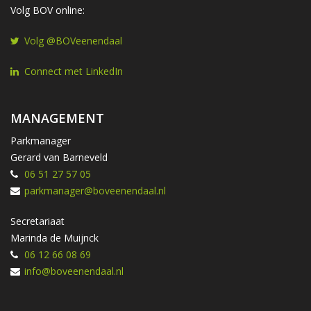
Volg BOV online:
Volg @BOVeenendaal
Connect met LinkedIn
MANAGEMENT
Parkmanager
Gerard van Barneveld
06 51 27 57 05
parkmanager@boveenendaal.nl
Secretariaat
Marinda de Muijnck
06 12 66 08 69
info@boveenendaal.nl